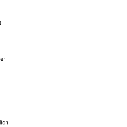
.
rer
lich